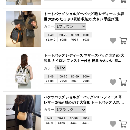
トートバッグ ショルダーバッグ 鞄 レディース 大容
量 大きめ たっぷり収納 収納力 大きい 手提げ 通勤
バッグ 通学 軽量 軽い 2way バッグ（1ヶ）
カラー:
(BB2270)
1-49
50-79
80-99
100+
¥1,040
¥988
¥957
¥936
トートバッグ レディース マザーズバッグ 大きめ 大
容量 ナイロン ファスナー付き 軽量 かわいい 肩掛
け 通勤 通学 シンプル カジュアル おしゃれ マチ 手
カラー:
提げ ポケット 上品 多収納（1ヶ）
(BB2248)
1-49
50-79
80-99
100+
¥1,000
¥950
¥920
¥900
バケツバッグ ショルダーバッグ PU レディース 革
レザー 2way 斜めがけ 大容量 トートバッグ 人気 大
人 通勤 通学 大人 きれいめ ギフト プレゼント（1
カラー:
ヶ）
(BB1366)
1-49
50-79
80-99
100+
¥480
¥456
¥442
¥432