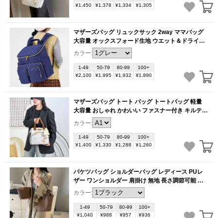
¥1,450
¥1,378
¥1,334
¥1,305
マザーズバッグ リュックサック 2way ママバッグ
大容量 オックスフォード生地 ウエット＆ドライ分
離 外出 お出かけ 便利 収納力抜群（1ヶ）
カラー:
(BB5762)
1-49
50-79
80-99
100+
¥2,100
¥1,995
¥1,932
¥1,890
マザーズバッグ トート バッグ トートバッグ 軽量
大容量 おしゃれ かわいい ファスナー付き キルティ
ング 大きめ 上品 シンプル ママバッグ（1ヶ）
カラー:
(BB3579)
1-49
50-79
80-99
100+
¥1,400
¥1,330
¥1,288
¥1,260
バケツバッグ ショルダーバッグ レディース PUレ
ザー ワンショルダー 肩掛け 無地 長さ調節可能 小
さめ カジュアル かわいい 通勤バッグ 通学 大学生
カラー:
（1ヶ）
(BB2461)
1-49
50-79
80-99
100+
¥1,040
¥988
¥957
¥936