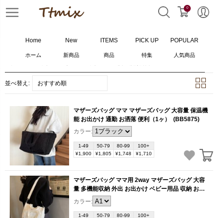
0
Home
New
ITEMS
PICK UP
POPULAR
ホーム
新商品
商品
特集
人気商品
ホーム
>
バッグ
>
マザーズバッグ
>
10
個の検索結果
並べ替え:
おすすめ順
マザーズバッグ ママ マザーズバッグ 大容量 保温機
能 お出かけ 通勤 お洒落 便利（1ヶ）
(BB5875)
カラー:
1-49
50-79
80-99
100+
¥1,900
¥1,805
¥1,748
¥1,710
マザーズバッグ ママ用 2way マザーズバッグ 大容
量 多機能収納 外出 お出かけ ベビー用品 収納 お洒
落 便利（1ヶ）
(BB5811)
カラー:
1-49
50-79
80-99
100+