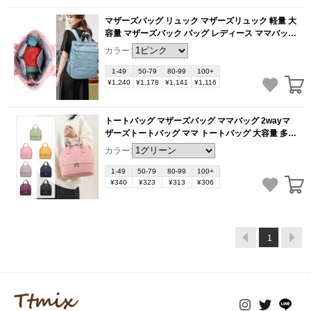
マザーズバッグ リュック マザーズリュック 軽量 大
容量 マザーズバック バッグ レディース ママバッグ
軽い 使いやすい おすすめ 哺乳瓶 出産祝い ギフト
カラー:
おしゃれ 人気 かわいい（1ヶ）
(BB1064)
1-49
50-79
80-99
100+
¥1,240
¥1,178
¥1,141
¥1,116
トートバッグ マザーズバッグ ママバッグ 2wayマ
ザーズトートバッグ ママ トートバッグ 大容量 多機
能 ショルダー ビッグトート 可愛い 通勤 通学 弁当
カラー:
包み（1ヶ）
(BB928)
1-49
50-79
80-99
100+
¥340
¥323
¥313
¥306
1